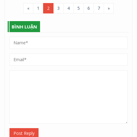
«
1
2
3
4
5
6
7
»
BÌNH LUẬN
Post Reply