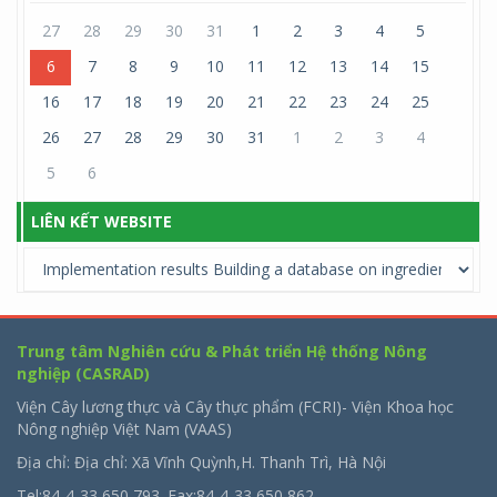
27
28
29
30
31
1
2
3
4
5
6
7
8
9
10
11
12
13
14
15
16
17
18
19
20
21
22
23
24
25
26
27
28
29
30
31
1
2
3
4
5
6
LIÊN KẾT WEBSITE
Trung tâm Nghiên cứu & Phát triển Hệ thống Nông
nghiệp (CASRAD)
Viện Cây lương thực và Cây thực phẩm (FCRI)- Viện Khoa học
Nông nghiệp Việt Nam (VAAS)
Địa chỉ: Địa chỉ: Xã Vĩnh Quỳnh,H. Thanh Trì, Hà Nội
Tel:84-4-33 650 793. Fax:84-4-33 650 862.