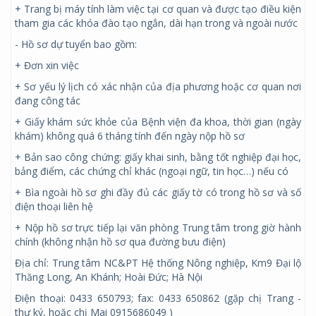
+ Trang bị máy tính làm việc tại cơ quan và được tạo điều kiện
tham gia các khóa đào tạo ngắn, dài hạn trong và ngoài nước
- Hồ sơ dự tuyển bao gồm:
+ Đơn xin việc
+ Sơ yếu lý lịch có xác nhận của địa phương hoặc cơ quan nơi
đang công tác
+ Giấy khám sức khỏe của Bệnh viện đa khoa, thời gian (ngày
khám) không quá 6 tháng tính đến ngày nộp hồ sơ
+ Bản sao công chứng: giấy khai sinh, bằng tốt nghiệp đại học,
bảng điểm, các chứng chỉ khác (ngoại ngữ, tin học…) nếu có
+ Bìa ngoài hồ sơ ghi đầy đủ các giấy tờ có trong hồ sơ và số
điện thoại liên hệ
+ Nộp hồ sơ trực tiếp lại văn phòng Trung tâm trong giờ hành
chính (không nhận hồ sơ qua đường bưu điện)
Địa chỉ: Trung tâm NC&PT Hệ thống Nông nghiệp, Km9 Đại lộ
Thăng Long, An Khánh; Hoài Đức; Hà Nội
Điện thoại: 0433 650793; fax: 0433 650862 (gặp chị Trang -
thư ký, hoặc chị Mai 0915686049 )