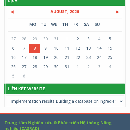
LỊCH
◀
AUGUST, 2026
▶
MO
TU
WE
TH
FR
SA
SU
27
28
29
30
31
1
2
3
4
5
6
7
8
9
10
11
12
13
14
15
16
17
18
19
20
21
22
23
24
25
26
27
28
29
30
31
1
2
3
4
5
6
LIÊN KẾT WEBSITE
Trung tâm Nghiên cứu & Phát triển Hệ thống Nông
nghiệp (CASRAD)