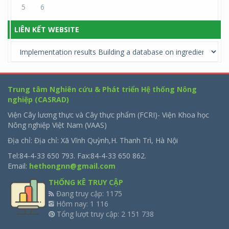
5
6
LIÊN KẾT WEBSITE
Trung tâm Nghiên cứu & Phát triển Hệ thống Nông
nghiệp (CASRAD)
Viện Cây lương thực và Cây thực phẩm (FCRI)- Viện Khoa học
Nông nghiệp Việt Nam (VAAS)
Địa chỉ: Địa chỉ: Xã Vĩnh Quỳnh,H. Thanh Trì, Hà Nội
Tel:84-4-33 650 793. Fax:84-4-33 650 862.
Email:
hethongnn@gmail.com
THỐNG KÊ TRUY CẬP
Đang truy cập: 1175
Hôm nay: 1 116
Tổng lượt truy cập: 2 151 738