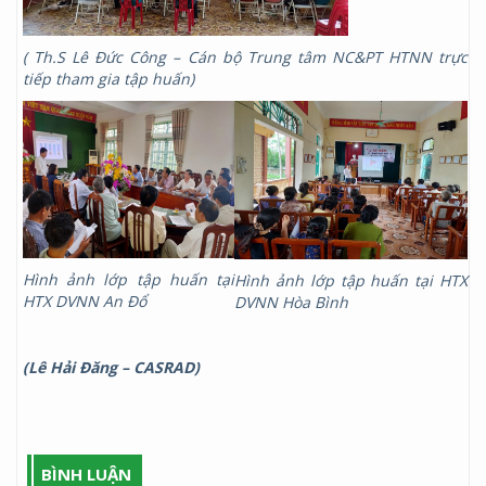
( Th
.
S Lê Đức Công –
Cán bộ
Trung tâm NC&PT HTNN
trực
tiếp tham gia tập huấn
)
Hình ảnh lớp tập huấn tại
Hình ảnh lớp tập huấn tại HTX
HTX DVNN An Đổ
DVNN Hòa Bình
(Lê Hải Đăng – CASRAD)
BÌNH LUẬN