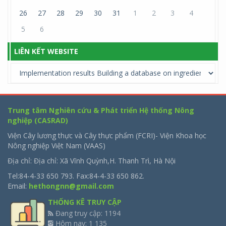
26
27
28
29
30
31
1
2
3
4
5
6
LIÊN KẾT WEBSITE
Trung tâm Nghiên cứu & Phát triển Hệ thống Nông
nghiệp (CASRAD)
Viện Cây lương thực và Cây thực phẩm (FCRI)- Viện Khoa học
Nông nghiệp Việt Nam (VAAS)
Địa chỉ: Địa chỉ: Xã Vĩnh Quỳnh,H. Thanh Trì, Hà Nội
Tel:84-4-33 650 793. Fax:84-4-33 650 862.
Email:
hethongnn@gmail.com
THỐNG KÊ TRUY CẬP
Đang truy cập: 1194
Hôm nay: 1 135